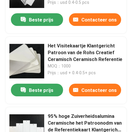
Prijs：usd 0.4-0.5 pcs
Beste prijs
Contacteer ons
Het Visitekaartje Klantgericht
Patroon van de Rohs Creatief
Ceramisch Ceramisch Referentie
MOQ：1000
Prijs：usd + 0.4-0.5+ pcs
Beste prijs
Contacteer ons
Huis
PRODUCTEN
95% hoge Zuiverheidsalumina
Ceramische het Patroonodm van
de Referentiekaart Klantgerichte
video's