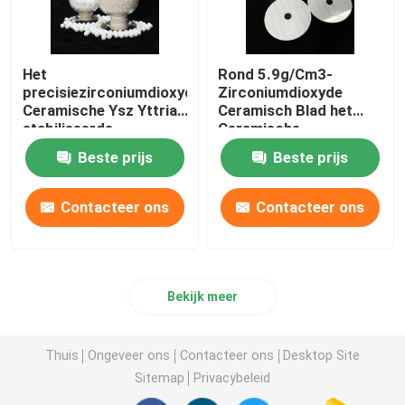
Het
Rond 5.9g/Cm3-
precisiezirconiumdioxyde
Zirconiumdioxyde
Ceramische Ysz Yttria
Ceramisch Blad het
stabiliseerde
Ceramische
Ceramische Parels
Scheermesje van 1400
Beste prijs
Beste prijs
Ceramische Malende
Gr.
Bal
Contacteer ons
Contacteer ons
Bekijk meer
Thuis
Ongeveer ons
Contacteer ons
Desktop Site
Sitemap
Privacybeleid