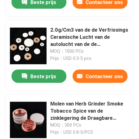
Beste prijs
Contacteer ons
2.0g/Cm3 van de de Verfrissings
Ceramische Lucht van de
autolucht van de de
Verfrissingsnieuwe vulling het
MOQ：1000 PCs
Parfumspaander
Prijs：USD 0.3-5 pcs
Beste prijs
Contacteer ons
Molen van Herb Grinder Smoke
Tobacco Spice van de
zinklegering de Draagbare
Creatieve Ceramische
MOQ：300 PCs
Prijs：USD 0.8-5/PCS