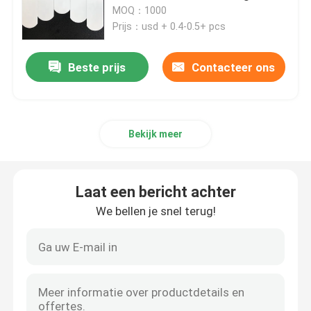
Grootte
MOQ：1000
Prijs：usd + 0.4-0.5+ pcs
ONGEVEER DE V.S.
Beste prijs
Contacteer ons
Fabrieksreis
Kwaliteitscontrole
Bekijk meer
Contacteer ons
Laat een bericht achter
We bellen je snel terug!
Verzoek om een Citaat
Het machinaal bewerken van Ceramische Delen
Ceramisch Alumina 95