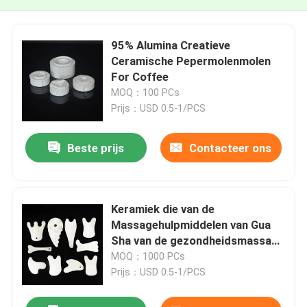
95% Alumina Creatieve
Ceramische Pepermolenmolen
For Coffee
MOQ：100 PCs
Prijs：USD 0.5-1/PCS
Beste prijs
Contacteer ons
Keramiek die van de
Massagehulpmiddelen van Gua
Sha van de gezondheidsmassage
de Creatieve Ceramische
MOQ：1000 PCs
Ceramische Plaat afdanken
Prijs：USD 0.5-1/PCS