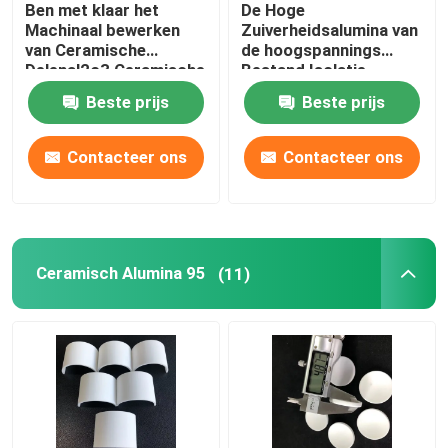
Ben met klaar het
De Hoge
Machinaal bewerken
Zuiverheidsalumina van
Vuurvaste Keramiek
van Ceramische
de hoogspannings
Delenal2o3 Ceramische
Bestand Isolatie
Vacuümzuiging 99
Ceramisch voor New
Beste prijs
Beste prijs
Alumina Ceramische
Energy-Industrie
Alumina Ceramische Isolatie
Plaat
Contacteer ons
Contacteer ons
ceramische bakeware
Creatieve Ceramisch
Ceramisch Alumina 95
(11)