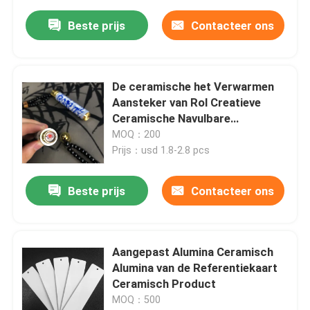
Beste prijs
Contacteer ons
De ceramische het Verwarmen
Aansteker van Rol Creatieve
Ceramische Navulbare
Elektronische Usb
MOQ：200
Prijs：usd 1.8-2.8 pcs
Beste prijs
Contacteer ons
Aangepast Alumina Ceramisch
Alumina van de Referentiekaart
Ceramisch Product
MOQ：500