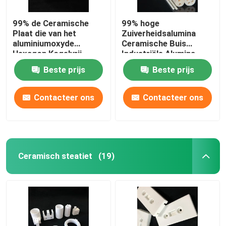
99% de Ceramische
99% hoge
Plaat die van het
Zuiverheidsalumina
aluminiumoxyde
Ceramische Buis
Hexagon Kogelvrij
Industriële Alumina
Alumina Ceramisch
Koker Op hoge
Beste prijs
Beste prijs
Blad isoleert
temperatuur
Contacteer ons
Contacteer ons
Ceramisch steatiet
(19)