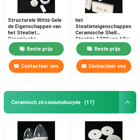
Structurele Witte Gele
het
de Eigenschappen van
Steatieteigenschappen
het Steatiet
Ceramische Shell
Ceramische
Steatite 1300 van 60w
Geïsoleerde Steatiet
80w Structurele Delen
Beste prijs
Beste prijs
Delen
℃
Contacteer ons
Contacteer ons
Ceramisch zirconiumdioxyde
(17)