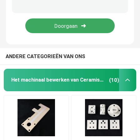
Ceramisch aluminiumoxyde
Ceramisch steatiet
Ceramisch zirconiumdioxyde
ANDERE CATEGORIEËN VAN ONS
ceramisch cordieriet
Het machinaal bewerken van Ceramische Delen
(10)
Alumina ceramische plaat
Alumina ceramische staaf
Alumina ceramische buis