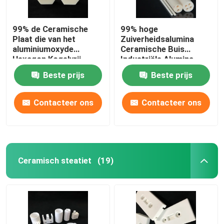
99% de Ceramische
99% hoge
Plaat die van het
Zuiverheidsalumina
aluminiumoxyde
Ceramische Buis
Hexagon Kogelvrij
Industriële Alumina
Alumina Ceramisch
Koker Op hoge
Beste prijs
Beste prijs
Blad isoleert
temperatuur
Contacteer ons
Contacteer ons
Ceramisch steatiet
(19)