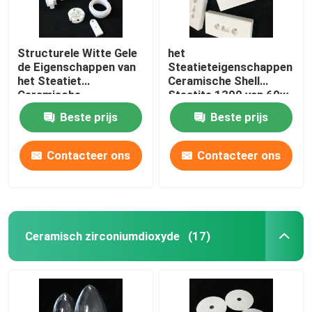
Structurele Witte Gele
het
de Eigenschappen van
Steatieteigenschappen
het Steatiet
Ceramische Shell
Ceramische
Steatite 1300 van 60w
Geïsoleerde Steatiet
80w Structurele Delen
Beste prijs
Beste prijs
Delen
℃
Contacteer ons
Contacteer ons
Ceramisch zirconiumdioxyde
(17)