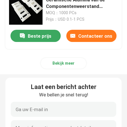
Componentenweerstand
Douanedelen Op hoge
MOQ：1000 PCs
Ceramisch aluminiumoxyde
temperatuur
Prijs：USD 0.1-1 PCS
Ceramisch steatiet
Beste prijs
Contacteer ons
Ceramisch zirconiumdioxyde
Bekijk meer
ceramisch cordieriet
Laat een bericht achter
Alumina ceramische plaat
We bellen je snel terug!
Alumina ceramische staaf
Alumina ceramische buis