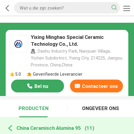
Yixing Minghao Special Ceramic
Technology Co., Ltd.
Dashu Industry Park, Nanyuan Village,
Yichen Subdistrict, Yixing City, 214225, Jiangsu
Province, China,China
5.0
Geverifieerde Leverancier
Bel nu
Contacteer ons
PRODUCTEN
ONGEVEER ONS
China Ceramisch Alumina 95
(11)