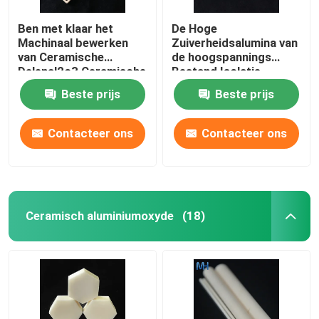
Ben met klaar het
De Hoge
Machinaal bewerken
Zuiverheidsalumina van
van Ceramische
de hoogspannings
Delenal2o3 Ceramische
Bestand Isolatie
Vacuümzuiging 99
Ceramisch voor New
Beste prijs
Beste prijs
Alumina Ceramische
Energy-Industrie
Plaat
Contacteer ons
Contacteer ons
Ceramisch aluminiumoxyde
(18)