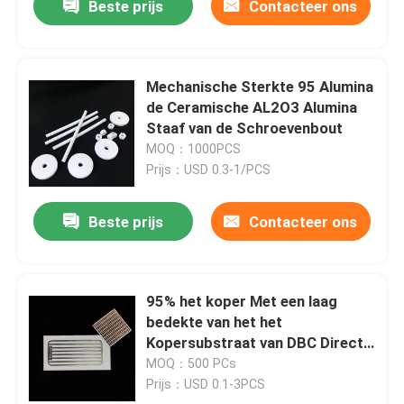
Beste prijs
Contacteer ons
Mechanische Sterkte 95 Alumina
de Ceramische AL2O3 Alumina
Staaf van de Schroevenbout
MOQ：1000PCS
Prijs：USD 0.3-1/PCS
Beste prijs
Contacteer ons
95% het koper Met een laag
bedekte van het het
Kopersubstraat van DBC Directe
Ceramische Substraat In
MOQ：500 PCs
entrepot met Verguld
Prijs：USD 0.1-3PCS