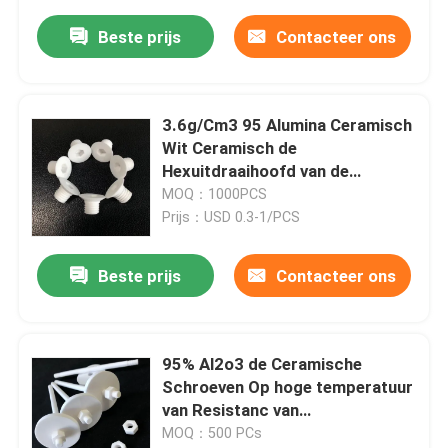
Beste prijs
Contacteer ons
3.6g/Cm3 95 Alumina Ceramisch
Wit Ceramisch de
Hexuitdraaihoofd van de
Schroefisolatie
MOQ：1000PCS
Prijs：USD 0.3-1/PCS
Beste prijs
Contacteer ons
95% Al2o3 de Ceramische
Schroeven Op hoge temperatuur
van Resistanc van
Substraatwasmachines
MOQ：500 PCs