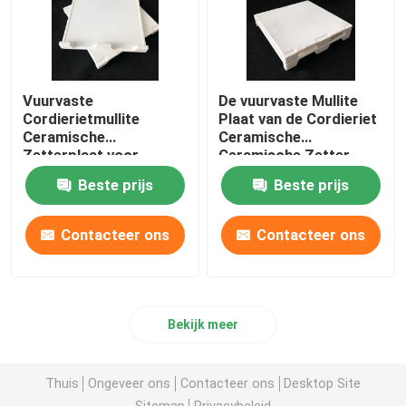
Vuurvaste
De vuurvaste Mullite
Cordierietmullite
Plaat van de Cordieriet
Ceramische
Ceramische
Zetterplaat voor
Ceramische Zetter
Fornuismeubilair
voor de Tunneloven van
Beste prijs
Beste prijs
het Ovenmeubilair
Contacteer ons
Contacteer ons
Bekijk meer
Thuis
Ongeveer ons
Contacteer ons
Desktop Site
Sitemap
Privacybeleid