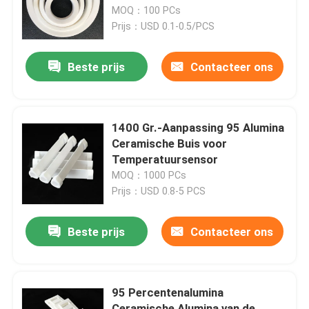
Ceramische Ring
MOQ：100 PCs
Prijs：USD 0.1-0.5/PCS
ONGEVEER DE V.S.
Beste prijs
Contacteer ons
Fabrieksreis
Kwaliteitscontrole
1400 Gr.-Aanpassing 95 Alumina
Ceramische Buis voor
Temperatuursensor
Contacteer ons
MOQ：1000 PCs
Prijs：USD 0.8-5 PCS
Verzoek om een Citaat
Beste prijs
Contacteer ons
Het machinaal bewerken van Ceramische Delen
95 Percentenalumina
Ceramisch Alumina 95
Ceramische Alumina van de