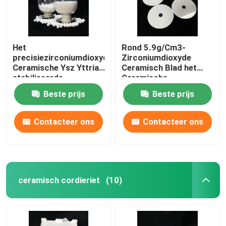
Het
Rond 5.9g/Cm3-
precisiezirconiumdioxyde
Zirconiumdioxyde
Ceramische Ysz Yttria
Ceramisch Blad het
stabiliseerde
Ceramische
Ceramische Parels
Scheermesje van 1400
Beste prijs
Beste prijs
Ceramische Malende
Gr.
Bal
Contacteer ons
Contacteer ons
ceramisch cordieriet
(10)