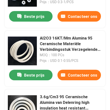
Ceramische Met een laag
Prijs：USD 0.3-1/PCS
bedekte
Beste prijs
Contacteer ons
Al2O3 16KT/Mm Alumina 95
Ceramische Materiële
Verbindingsstuk Verzegelende
Ring
MOQ：100 PCs
Prijs：USD 0.1-0.55/PCS
Beste prijs
Contacteer ons
Huis
PRODUCTEN
3.6g/Cm3 95 Ceramische
Alumina van Delenring high
insulation heat resistant
video's