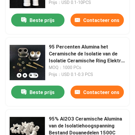
Prijs：USD 0.1-10PCS
Beste prijs
Contacteer ons
95 Percenten Alumina het
Ceramische de Isolatie van de
Isolatie Ceramische Ring Elektro
Ceramisch Verwarmen
MOQ：1000 PCs
Prijs：USD 0.1-0.3 PCS
Beste prijs
Contacteer ons
Huis
PRODUCTEN
95% Al2O3 Ceramische Alumina
van de Isolatiehoogspanning
Bestand Douanedelen 1500C
video's