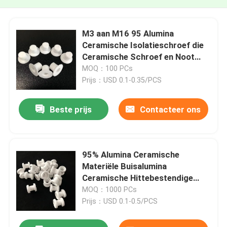
M3 aan M16 95 Alumina
Ceramische Isolatieschroef die
Ceramische Schroef en Noot
isoleren
MOQ：100 PCs
Prijs：USD 0.1-0.35/PCS
Beste prijs
Contacteer ons
95% Alumina Ceramische
Materiële Buisalumina
Ceramische Hittebestendige
Buis Hoge Isolatie
MOQ：1000 PCs
Prijs：USD 0.1-0.5/PCS