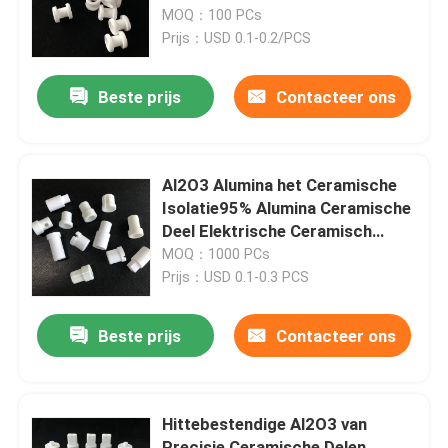
MOQ：100 PCs
Prijs：USD 0.1-0.2/PCS
ONGEVEER DE V.S.
Beste prijs
Contacteer ons
Fabrieksreis
Kwaliteitscontrole
Al2O3 Alumina het Ceramische
Isolatie95% Alumina Ceramische
Deel Elektrische Ceramisch
Contacteer ons
Verwarmen
MOQ：1000 PCs
Prijs：USD 0.1-0.3 PCS
Verzoek om een Citaat
Beste prijs
Contacteer ons
Het machinaal bewerken van Ceramische Delen
Hittebestendige Al2O3 van
Ceramisch Alumina 95
Precisie Ceramische Delen