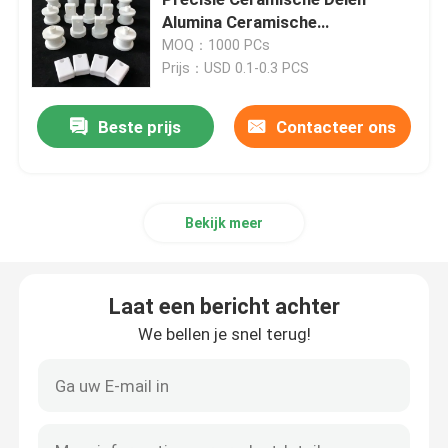
Alumina Ceramische
Componenten
MOQ：1000 PCs
Ceramisch aluminiumoxyde
Prijs：USD 0.1-0.3 PCS
Ceramisch steatiet
Beste prijs
Contacteer ons
Ceramisch zirconiumdioxyde
Bekijk meer
ceramisch cordieriet
Laat een bericht achter
Alumina ceramische plaat
We bellen je snel terug!
Alumina ceramische staaf
Alumina ceramische buis