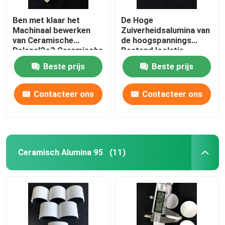
Ben met klaar het
De Hoge
Machinaal bewerken
Zuiverheidsalumina van
van Ceramische
de hoogspannings
Delenal2o3 Ceramische
Bestand Isolatie
Vacuümzuiging 99
Ceramisch voor New
Beste prijs
Beste prijs
Alumina Ceramische
Energy-Industrie
Plaat
Contacteer ons
Contacteer ons
Ceramisch Alumina 95
(11)