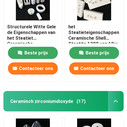
Structurele Witte Gele
het
de Eigenschappen van
Steatieteigenschappen
het Steatiet
Ceramische Shell
Ceramische
Steatite 1300 van 60w
Geïsoleerde Steatiet
80w Structurele Delen
Beste prijs
Beste prijs
Delen
℃
Contacteer ons
Contacteer ons
Ceramisch zirconiumdioxyde
(17)