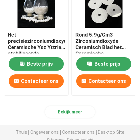
Het
Rond 5.9g/Cm3-
precisiezirconiumdioxyde
Zirconiumdioxyde
Ceramische Ysz Yttria
Ceramisch Blad het
stabiliseerde
Ceramische
Ceramische Parels
Scheermesje van 1400
Beste prijs
Beste prijs
Ceramische Malende
Gr.
Bal
Contacteer ons
Contacteer ons
Bekijk meer
Thuis
Ongeveer ons
Contacteer ons
Desktop Site
Sitemap
Privacybeleid