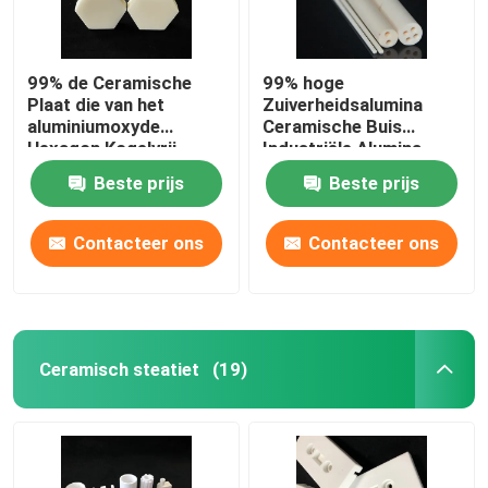
99% de Ceramische
99% hoge
Plaat die van het
Zuiverheidsalumina
aluminiumoxyde
Ceramische Buis
Hexagon Kogelvrij
Industriële Alumina
Alumina Ceramisch
Koker Op hoge
Beste prijs
Beste prijs
Blad isoleert
temperatuur
Contacteer ons
Contacteer ons
Ceramisch steatiet
(19)