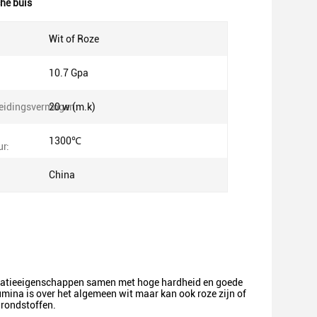
he buis
Wit of Roze
10.7 Gpa
eidingsvermogen:
20 w (m.k)
1300℃
r:
:
China
isolatieeigenschappen samen met hoge hardheid en goede
mina is over het algemeen wit maar kan ook roze zijn of
grondstoffen.