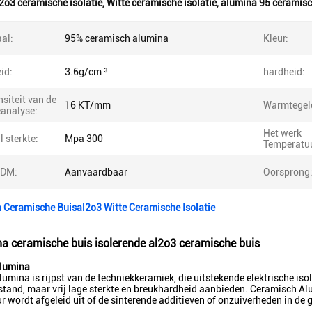
2o3 ceramische isolatie
,
Witte ceramische isolatie
,
alumina 95 ceramisc
al:
95% ceramisch alumina
Kleur:
id:
3.6g/cm ³
hardheid:
nsiteit van de
16 KT/mm
Warmtegel
eanalyse:
Het werk
l sterkte:
Mpa 300
Temperatuu
ODM:
Aanvaardbaar
Oorsprong
 Ceramische Buisal2o3 Witte Ceramische Isolatie
a ceramische buis isolerende al2o3 ceramische buis
lumina
umina is rijpst van de techniekkeramiek, die uitstekende elektrische 
stand, maar vrij lage sterkte en breukhardheid aanbieden. Ceramisch Alu
ur wordt afgeleid uit of de sinterende additieven of onzuiverheden in de 