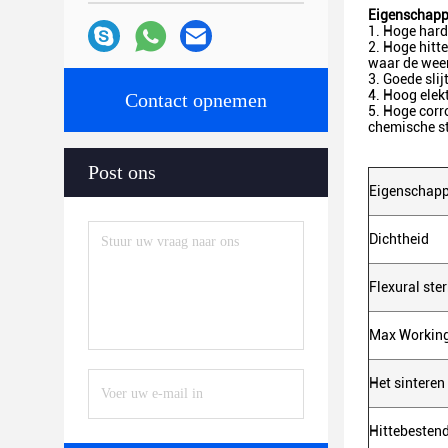
Eigenschapp
1. Hoge hard
2. Hoge hitt
waar de weer
3. Goede sli
4. Hoog elek
Contact opnemen
5. Hoge corr
chemische st
Post ons
Eigenschap
Dichtheid
Flexural ster
Max Working
Het sinteren
Hittebesten