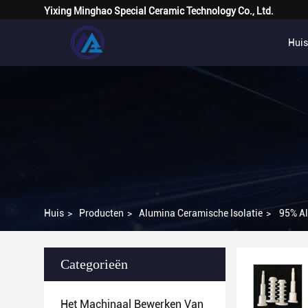
Yixing Minghao Special Ceramic Technology Co., Ltd.
Huis
Huis
>
Producten
>
Alumina Ceramische Isolatie
>
95% Al
Categorieën
Het Machinaal Bewerken Van