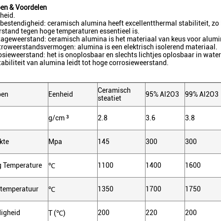
en & Voordelen
heid.
ebestendigheid: ceramisch alumina heeft excellentthermal stabiliteit, zo
stand tegen hoge temperaturen essentieel is.
jtageweerstand: ceramisch alumina is het materiaal van keus voor alumi
troweerstandsvermogen: alumina is een elektrisch isolerend materiaal.
osieweerstand: het is onoplosbaar en slechts lichtjes oplosbaar in water
abiliteit van alumina leidt tot hoge corrosieweerstand.
Ceramisch
pen
Eenheid
95% Al2O3
99% Al2O3
steatiet
g/cm ³
2.8
3.6
3.8
kte
Mpa
145
300
300
 Temperature
1100
1400
1600
℃
 temperatuur
1350
1700
1750
℃
digheid
200
220
200
T (℃)