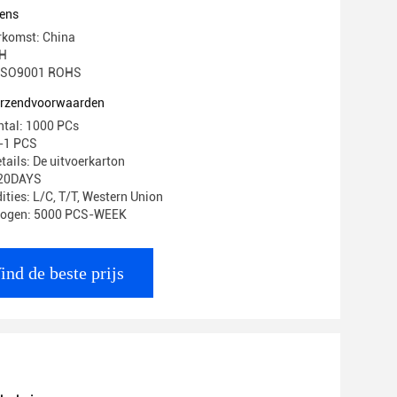
ens
rkomst: China
H
: ISO9001 ROHS
verzendvoorwaarden
ntal: 1000 PCs
1-1 PCS
tails: De uitvoerkarton
-20DAYS
ities: L/C, T/T, Western Union
mogen: 5000 PCS-WEEK
ind de beste prijs