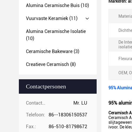
Markeren:
al
Alumina Ceramische Buis
(10)
Materia
Vuurvaste Keramiek
(11)
Dichthe
Alumina Ceramische Isolatie
(10)
De Inte
isolati
Ceramische Bakeware
(3)
Flexura
Creatieve Ceramisch
(8)
OEM, 
Contactpersonen
95% Alumina
Contactpersonen:
Mr. LU
95% alumin
Ceramisch A
Telefoon:
86--18306150537
Ceramisch Al
slijtageweer
Fax.:
86-510-81798672
ivoor. De kle