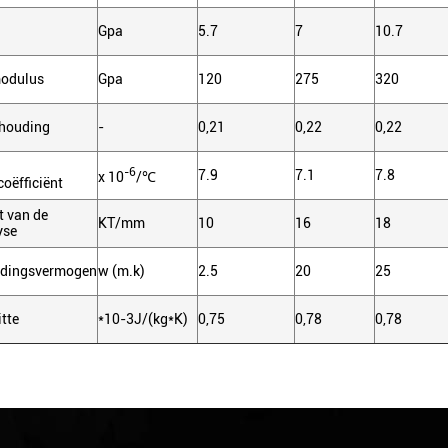
Gpa
5.7
7
10.7
modulus
Gpa
120
275
320
houding
-
0,21
0,22
0,22
-6
7.9
7.1
7.8
x 10
/℃
coëfficiënt
t van de
KT/mm
10
16
18
yse
idingsvermogen
w (m.k)
2.5
20
25
itte
*10-3J/(kg*K)
0,75
0,78
0,78