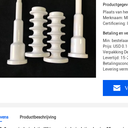
Productgegev
Plaats van he
Merknaam: M
Certificering
Betaling en 
Min. bestelaa
Prijs: USD 0.
Verpakking De
Levertijd: 15
Betalingscond
Levering ver
V
vens
Productbeschrijving