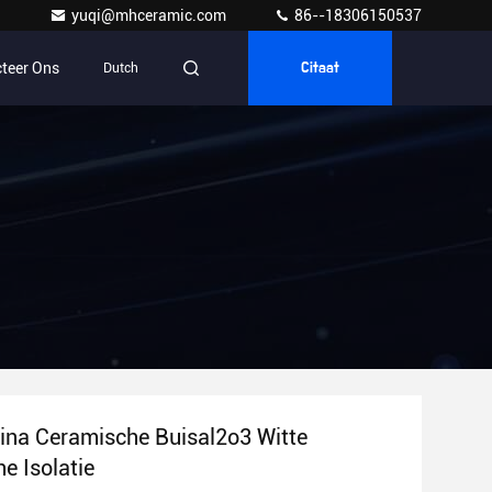
yuqi@mhceramic.com
86--18306150537
teer Ons
Dutch
Citaat
na Ceramische Buisal2o3 Witte
e Isolatie