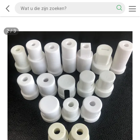
2
/
3