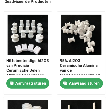
Geadviseerde Producten
Hittebestendige Al2O3
95% Al2O3
van Precisie
Ceramische Alumina
Ceramische Delen
van de
Alumina Ceramische
Isolatiehoogspanning
Huis
Componenten
Bestand Douanedelen
Aanvraag sturen
Aanvraag sturen
1500C
PRODUCTEN
video's