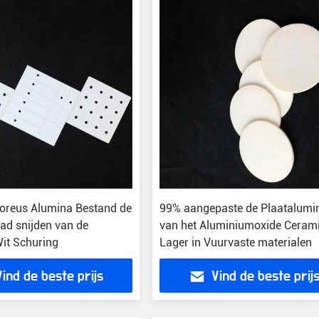
Poreus Alumina Bestand de
99% aangepaste de Plaatalumi
ad snijden van de
van het Aluminiumoxide Ceram
it Schuring
Lager in Vuurvaste materialen
Vind de beste prijs
Vind de beste prij