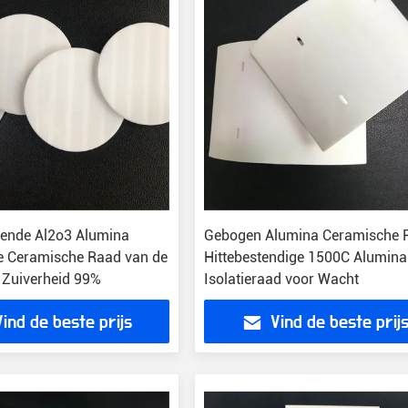
ende Al2o3 Alumina
Gebogen Alumina Ceramische P
 Ceramische Raad van de
Hittebestendige 1500C Alumina
 Zuiverheid 99%
Isolatieraad voor Wacht
Vind de beste prijs
Vind de beste prij