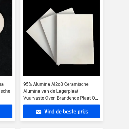
na
95% Alumina Al2o3 Ceramische
ische
Alumina van de Lagerplaat
Vuurvaste Oven Brandende Plaat Op
hoge temperatuur
s
Vind de beste prijs