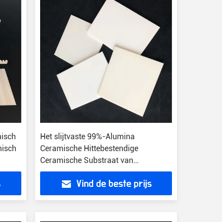
isch
Het slijtvaste 99%-Alumina
misch
Ceramische Hittebestendige
Ceramische Substraat van
Plaatgrinded
s
Vind de beste prijs