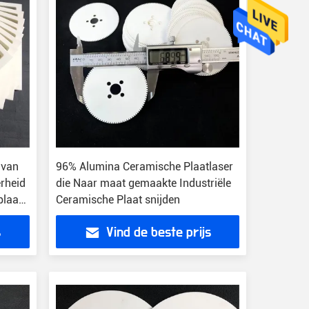
 van
96% Alumina Ceramische Plaatlaser
erheid
die Naar maat gemaakte Industriële
plaat
Ceramische Plaat snijden
s
Vind de beste prijs