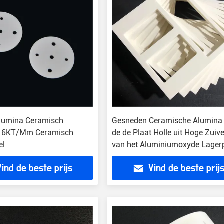
lumina Ceramisch
Gesneden Ceramische Alumina
 16KT/Mm Ceramisch
de de Plaat Holle uit Hoge Zuiv
el
van het Aluminiumoxyde Lager
1700c
Vind de beste prijs
Vind de beste prij