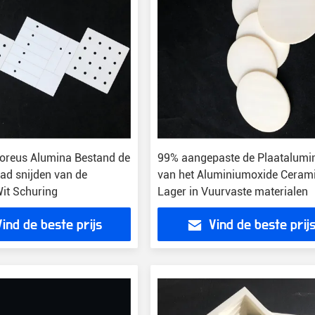
Poreus Alumina Bestand de
99% aangepaste de Plaatalumi
ad snijden van de
van het Aluminiumoxide Ceram
it Schuring
Lager in Vuurvaste materialen
Vind de beste prijs
Vind de beste prij