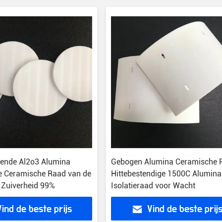
ende Al2o3 Alumina
Gebogen Alumina Ceramische P
 Ceramische Raad van de
Hittebestendige 1500C Alumina
 Zuiverheid 99%
Isolatieraad voor Wacht
Vind de beste prijs
Vind de beste prij