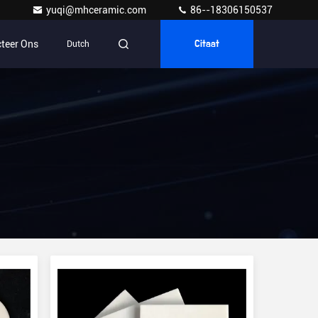
yuqi@mhceramic.com
86--18306150537
teer Ons
Dutch
Citaat