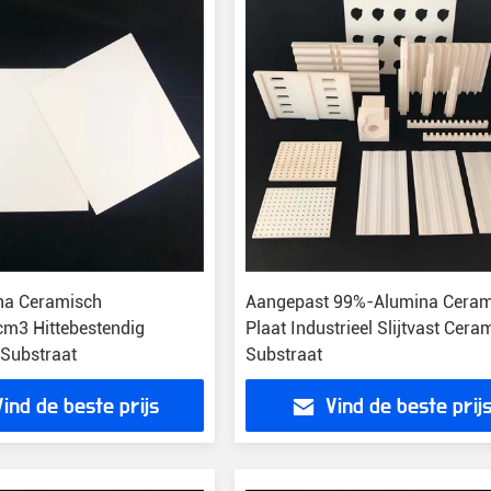
na Ceramisch
Aangepast 99%-Alumina Ceram
cm3 Hittebestendig
Plaat Industrieel Slijtvast Cera
Substraat
Substraat
Vind de beste prijs
Vind de beste prij