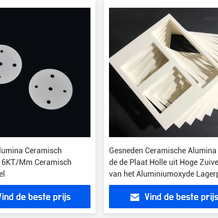
lumina Ceramisch
Gesneden Ceramische Alumina
 16KT/Mm Ceramisch
de de Plaat Holle uit Hoge Zuiv
el
van het Aluminiumoxyde Lager
1700c
Vind de beste prijs
Vind de beste prij