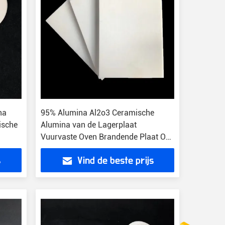
na
95% Alumina Al2o3 Ceramische
ische
Alumina van de Lagerplaat
Vuurvaste Oven Brandende Plaat Op
hoge temperatuur
s
Vind de beste prijs