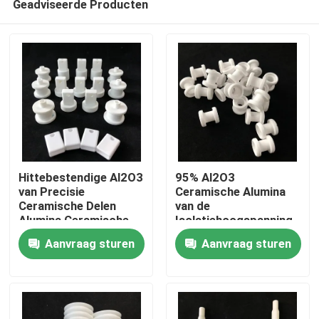
Geadviseerde Producten
Hittebestendige Al2O3
95% Al2O3
van Precisie
Ceramische Alumina
Ceramische Delen
van de
Alumina Ceramische
Isolatiehoogspanning
Huis
Componenten
Bestand Douanedelen
Aanvraag sturen
Aanvraag sturen
1500C
PRODUCTEN
video's