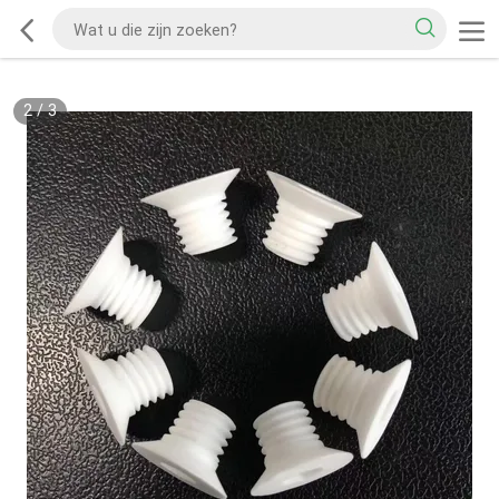
2
/
3