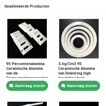
Geadviseerde Producten
95 Percentenalumina
3.6g/Cm3 95
Ceramische Alumina
Ceramische Alumina
van de
van Delenring high
Huis
Componentenweerstand
insulation heat
Douanedelen Op hoge
resistant Ceramische
Aanvraag sturen
Aanvraag sturen
temperatuur
Ring
PRODUCTEN
video's