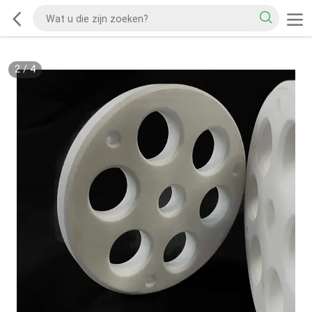
2
/
4