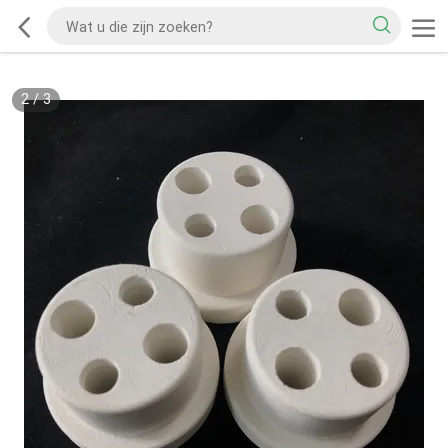
2
/
3