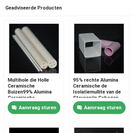
Geadviseerde Producten
Multihole die Holle
95% rechte Alumina
Ceramische
Ceramische de
Buizen99% Alumina
Isolatiemullite van de
Huis
Ceramische
Stavenpijp Gebogen
Thermokoppelbuis
Buis Hoge Ceramische
Aanvraag sturen
Aanvraag sturen
isoleren
Buis
PRODUCTEN
video's