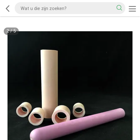
2
/
5