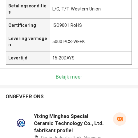
Betalingsconditie
L/C, T/T, Western Union
s
Certificering
ISO9001 RoHS
Levering vermoge
5000 PCS-WEEK
n
Levertijd
15-20DAYS
Bekijk meer
ONGEVEER ONS
Yixing Minghao Special
Ceramic Technology Co., Ltd.
fabrikant profiel
Dashu Industry Park, Nanyuan