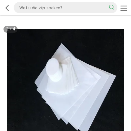
2
/
4