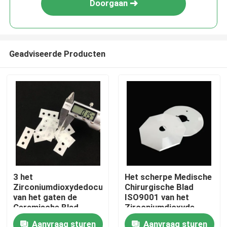
Doorgaan
Geadviseerde Producten
Huis
3 het
Het scherpe Medische
Zirconiumdioxydedocument
Chirurgische Blad
PRODUCTEN
van het gaten de
ISO9001 van het
Ceramische Blad
Zirconiumdioxyde
Scherpe Ceramische
Beschikbare
Aanvraag sturen
Aanvraag sturen
video's